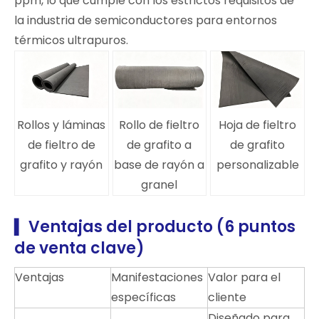
ppm, lo que cumple con los estrictos requisitos de
la industria de semiconductores para entornos
térmicos ultrapuros.
Rollos y láminas
Rollo de fieltro
Hoja de fieltro
de fieltro de
de grafito a
de grafito
grafito y rayón
base de rayón a
personalizable
granel
Ventajas del producto (6 puntos
▍
de venta clave)
Ventajas
Manifestaciones
Valor para el
específicas
cliente
Diseñado para