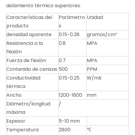
aislamiento térmico superiores.
Características del
Parámetro
Unidad
producto
s
densidad aparente
0.15-0.28
gramos/cm³
Resistencia a la
0.8
MPA
flexión
Fuerza de flexión
0.7
MPA
Contenido de cenizas
500
PPM
Conductividad
0.15-0.25
W/mk
térmica
Ancho
1200-1600
mm
Diámetro/longitud
/
máxima
Espesor
5-10 mm
Temperatura
2800
℃