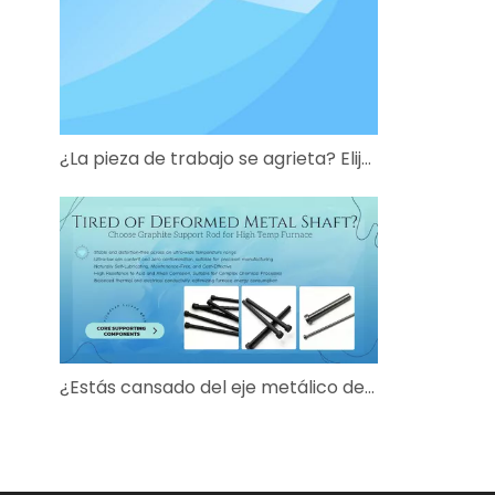
¿La pieza de trabajo se agrieta? Elija el disco de grafito poroso adecuado para la sinterización al vacío
¿Estás cansado del eje metálico deformado? Elija varilla de soporte de grafito para horno de alta temperatura