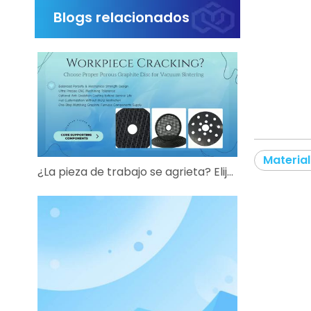
Blogs relacionados
Material
¿La pieza de trabajo se agrieta? Elija el disco de grafito poroso adecuado para la sinterización al vacío